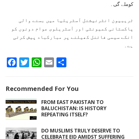
کوملے گی۔
ٹریبیون انٹرنیشنل آسٹریلیا میں بسنے والی
پاکستانی کمیونٹی اور آسٹریلوی عوام دونوں کو
انکے سیمی فائنل کھیلنے پر مبارکباد پیش کرتی
ہے۔
F
T
W
E
S
ac
w
h
m
h
e
itt
at
ai
ar
Recommended For You
b
er
s
l
e
o
A
FROM EAST PAKISTAN TO
BALUCHISTAN: IS HISTORY
o
p
REPEATING ITSELF?
k
p
DO MUSLIMS TRULY DESERVE TO
CELEBRATE EID AMIDST SUFFERING