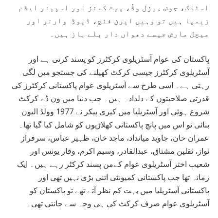
اسٹاک، جوش ہیزل وڈُ، پیٹ کمنز اور اسپینر ایڈم
زیمپا ہیں تو وہیں ایرن فنچ، ڈیوڈِ وارنر اور
میچل مارش جیسے دھواں دار بلے باز ہیں۔
پاکستان کی عوام آسٹریلوی کرکٹرز کو پسند کرتی ہے اور
آسٹریلوی کرکٹرز جیسی کرکٹ کھیلنے کی جستجو میں لگی
رہتی ہے۔ اسی طرح سے آسٹریلوی عوام پاکستانی کرکٹرز کی
قدرتی صلاحیتوں کے دلدادہ ہیں۔ جب دنیا میں ون ڈے کرکٹ
شروع ہوئی اور آسٹریلیا میں کیری پیکر نے 1977 وولڈ الیون
بنائی تو اس میں پانچ پاکستانی کھلاڑیوں کو شامل کیا گیا تھا۔
عمران خان، جاوید میانداد، ماجد خان، ظہیر عباس، سرفراز
نواز، ثقلین مشتاق، عبدالقادر، وسیم اکرم، وقار یونس اور
شعیب اختر آسٹریلوی عوام کےمن پسند کرکٹر رہے ہیں۔ ایک
زمانہ تھا جب پاکستانی کمیونٹی اتنی بڑی نہیں تھی اور
پاکستانی آسٹریلیا میں بہت کم نظر آتے تھے تو پاکستان کو
آسٹریلوی عوام صرف کرکٹ کی ہی وجہ سے جانتی تھی۔