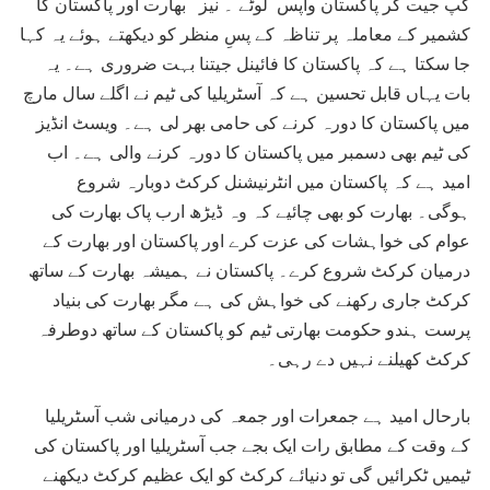
کپ جیت کر پاکستان واپس لوٹے ۔ نیز بھارت اور پاکستان کا
کشمیر کے معاملہ پر تناظہ کے پسِ منظر کو دیکھتے ہوئے یہ کہا
جا سکتا ہے کہ پاکستان کا فائینل جیتنا بہت ضروری ہے۔ یہ
بات یہاں قابل تحسین ہے کہ آسٹریلیا کی ٹیم نے اگلے سال مارچ
میں پاکستان کا دورہ کرنے کی حامی بھر لی ہے۔ ویسٹ انڈیز
کی ٹیم بھی دسمبر میں پاکستان کا دورہ کرنے والی ہے۔ اب
امید ہے کہ پاکستان میں انٹرنیشنل کرکٹ دوبارہ شروع
ہوگی۔ بھارت کو بھی چائیے کہ وہ ڈیڑھ ارب پاک بھارت کی
عوام کی خواہشات کی عزت کرے اور پاکستان اور بھارت کے
درمیان کرکٹ شروع کرے۔ پاکستان نے ہمیشہ بھارت کے ساتھ
کرکٹ جاری رکھنے کی خواہش کی ہے مگر بھارت کی بنیاد
پرست ہندو حکومت بھارتی ٹیم کو پاکستان کے ساتھ دوطرفہ
کرکٹ کھیلنے نہیں دے رہی۔
بارحال امید ہے جمعرات اور جمعہ کی درمیانی شب آسٹریلیا
کے وقت کے مطابق رات ایک بجے جب آسٹریلیا اور پاکستان کی
ٹیمیں ٹکرائیں گی تو دنیائے کرکٹ کو ایک عظیم کرکٹ دیکھنے