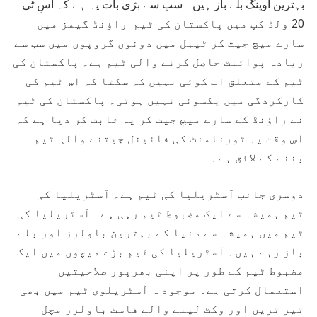
بہترین اوپنگ بلے باز ہیں۔ سب سے بڑی بات یہ ہے کہ اسِ ٹی
20 ولڈ کپ میں پاکستان کی ٹیم راؤنڈ گیمز میں
سارے میچ جیت کر ٹیبل میں دونوں گروپوں میں سب سے
زیادہ پوائنٹ حاصل کرنے والی ٹیم ہے۔ پاکستان کی
ٹیم کے متعلق اب کوئی نہیں کہ سکتا کہ اسِ ٹیم کی
کارکردگی میں یکسوئی نہیں ہوتی۔ پاکستان کی ٹیم
نے راؤنڈ کے سارے میچ جیت کر یہ ثابت کر دیا ہے کہ
اسِ وقت یہ ٹورنامنٹ کی فائینل جیتنے والی ٹیم
بننے کے لائق ہے۔
دوسری جانب آسٹریلیا کی ٹیم ہے۔ آسٹریلیا کی
ٹیم ہمیشہ سے ایک مضبوط ٹیم رہی ہے۔ آسٹریلیا کی
ٹیم میں ہمیشہ سے دنیا کے بہترین باولرز اور بلے
باز رہے ہیں۔ آسٹریلیا کی ٹیم بڑے میچوں میں ایک
مضبوط ٹیم کے طور پر اپنی بھرپور صلاحیتیں
استعمال کرتی ہے۔ موجود ہ آسٹریلوی ٹیم میں بھی
تیز ترین اور وکٹ لینے والے فاسٹ باولرز مچل