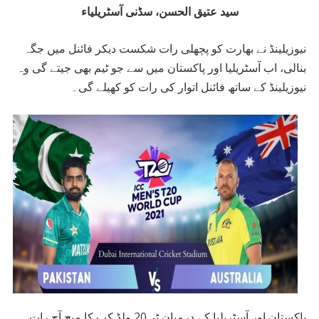
سید عتیق الحسن، سڈنی آسٹریلیاء
نیوزیلینڈ نے بھارت کو پچھلی رات شکست دیکر فائنل میں جگہ
بنالی، اب آسٹریلیا اور پاکستان میں سے جو ٹیم بھی جیتے گی وہ
نیوزیلینڈ کے ساتھ فائنل اتوار کی رات کو کھیلے گی۔
پاکستان اور آسٹریلیا کے درمیان ٹی20 ولڈ کپ کا میچ آج رات