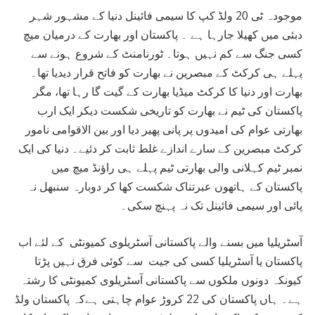
موجودہ ٹی 20 ولڈ کپ کا سیمی فائینل دنیا کے مشہور شہر
دبئی میں کھیلا جارہا ہے ۔ پاکستان اور بھارت کے درمیان میچ
کسی جنگ سے کم نہیں ہوتا۔ ٹورنامنٹ کے شروع ہونے سے
پہلے ہی کرکٹ کے مبصرین نے بھارت کو فاتح قرار دیدیا تھا۔
بھارت اور دنیا کا کرکٹ میڈیا بھارت کے گیت گا رہا تھا، مگر
پاکستان کی ٹیم نے بھارت کو تاریخی شکست دیکر ایک ارب
بھارتی عوام کی امیدوں پر پانی پھیر دیا اور بین الاقوامی نامور
کرکٹ مبصرین کے سارے اندازے غلط ثابت کر دئیے۔ دنیا کی ایک
نمبر ٹیم کہلانی والی بھارتی ٹیم پہلے ہی راؤنڈ میچ میں
پاکستان کے ہاتھوں عبرتناک شکست کھا کر دوبارہ سنبھل نہ
پائی اور سیمی فائینل تک نہ پہنچ سکی۔
آسٹریلیا میں بسنے والے پاکستانی آسٹریلوی کمیونٹی کے لئے اب
پاکستان یا آسٹریلیا کسی کی جیت سے کوئی فرق نہیں پڑتا
کیونکہ دونوں ملکوں سے پاکستانی آسٹریلوی کمیونٹی کا رشتہ
ہے۔ ہاں پاکستان کی 22 کروڑ عوام چاہتی ہےکہ پاکستان ولڈ