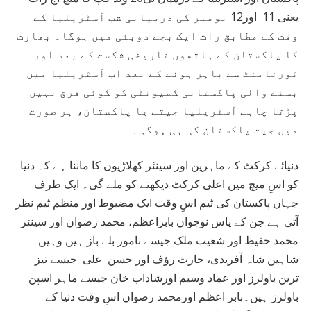
یعنی 11 اور12 نومبر کی درمیانی شب آسٹریلیا کے
وقت کے مطابق رات ایک بجے دوبئی میں ہوگا۔ بھارت
کا پاکستان کے ہاتھوں تاریخی شکست کے بعد اور
ٹورنامنٹ سے باہر ہونے کے بعد اب آسٹریلیا میں
بسنے والی پاکستانی کمیونٹی کو کوئی فرق نہیں
پڑتا چاہے آسٹریلیا جیتے یا پاکستان، ہر صورت
میں جیت پاکستان کی ہی ہوگی۔
دنیائے کرکٹ کے ماہرین اور سینئر کھلاڑیوں کا ماننا ہے کہ دنیا
کو اسِ میچ میں اعلی کرکٹ دیکھنے کو ملے گی۔ ایک طرف
جہاں پاکستان کی ٹیم اسِ وقت ایک مضبوط اور منظم ٹیم نظر
آتی ہے جن کے پاس نوجوان بابراعظم، محمد رضوان اور سینئر
محمد حفیظ اور شعیب ملک جیسے نامور بلے باز ہیں وہیں
شاہین شاہ آفریدی، حارث رؤف اور حسن علی جیسے تیز
ترین باولرز اور عماد وسیم اورشاداب خان جیسے ماہر اسپن
باولرز ہیں۔بابر اعظم اورمحمد رضوان اسِ وقت دنیا کے