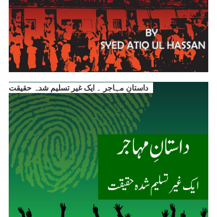
داستانِ مہاجر ۔ ایک غیر تسلیم شدہ حقیقت