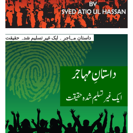
داستانِ مہاجر ۔ ایک غیر تسلیم شدہ حقیقت