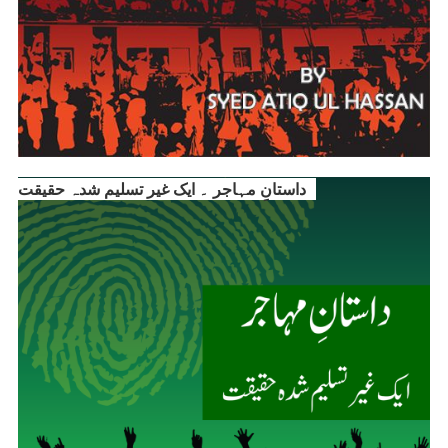
داستانِ مہاجر ۔ ایک غیر تسلیم شدہ حقیقت