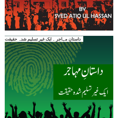
داستانِ مہاجر ۔ ایک غیر تسلیم شدہ حقیقت