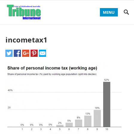
MENU
incometax1