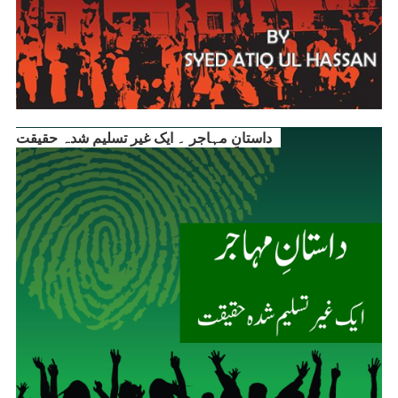
داستانِ مہاجر ۔ ایک غیر تسلیم شدہ حقیقت