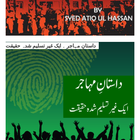
داستانِ مہاجر ۔ ایک غیر تسلیم شدہ حقیقت