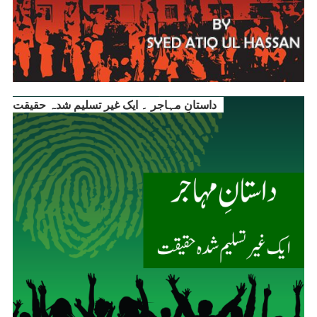
داستانِ مہاجر ۔ ایک غیر تسلیم شدہ حقیقت