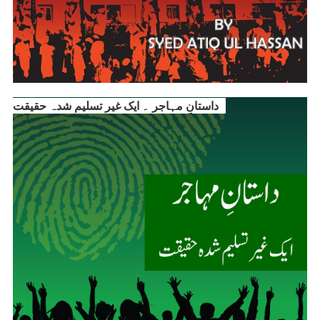
داستانِ مہاجر ۔ ایک غیر تسلیم شدہ حقیقت