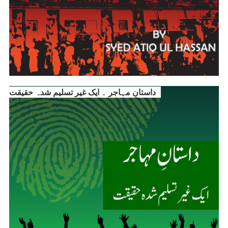
داستانِ مہاجر ۔ ایک غیر تسلیم شدہ حقیقت