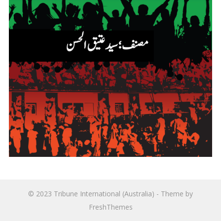
© 2023
Tribune International (Australia)
- Theme by
FreshThemes