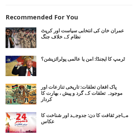
ac
w
h
m
h
e
itt
at
ai
ar
Recommended For You
b
er
s
l
e
o
A
عمران خان کی انتخابی سیاست اور کرپٹ
نظام کے خلاف جنگ
o
p
k
p
ٹرمپ کا ایجنڈا: امن یا عالمی پولرائزیشن؟
پاک افغان تعلقات: تاریخی تنازعات اور
موجودہ تعلقات کے گرد و پیش ، بھارت کا
کردار
مہاجر ثقافت کا دن: جدوجہد اور شناخت کا
عکاس