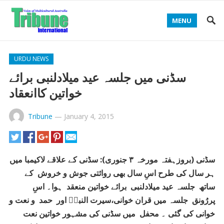
MENU
URDU NEWS
سڈنی میں جلسہ عید میلادلنبی برائے
خواتین کاانعقاد
Tribune
—
January 4, 2015
سڈنی (بروزہفتہ مورخہ ۳ جنوری): سڈنی کے علاقے لاکیمبا میں
ہر سال کی طرح اسِ سال بھی روائتی جوش و خروش کے
ساتھ جلسہ عید میلادلنبی برائے خواتین منعقد ہوا۔ اسِ
پررُونق جلسہ میں قران خوانی،سیرت النبیؐ اور حمد و نعت و
خوانی کی گئی ۔ محفل میں سڈنی کی مشہور خواتین نعت