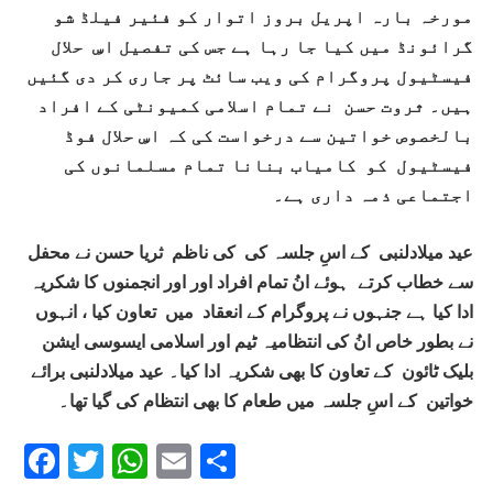
مورخہ بارہ اپریل بروز اتوار کو فئیر فیلڈ شو
گرائونڈ میں کیا جا رہا ہے جس کی تفصیل اسِ حلال
فیسٹیول پروگرام کی ویب سائٹ پر جاری کر دی گئیں
ہیں۔ ثروت حسن نے تمام اسلامی کمیونٹی کے افراد
بالخصوص خواتین سے درخواست کی کہ اسِ حلال فوڈ
فیسٹیول کو کامیاب بنانا تمام مسلمانوں کی
اجتماعی ذمہ داری ہے۔
عید میلادلنبی کے اسِ جلسہ کی کی ناظم ثریا حسن نے محفل
سے خطاب کرتے ہوئے انُ تمام افراد اور اور انجمنوں کا شکریہ
ادا کیا ہے جنہوں نے پروگرام کے انعقاد میں تعاون کیا ، انہوں
نے بطور خاص انُ کی انتظامیہ ٹیم اور اسلامی ایسوسی ایشن
بلیک ٹائون کے تعاون کا بھی شکریہ ادا کیا۔ عید میلادلنبی برائے
خواتین کے اسِ جلسہ میں طعام کا بھی انتظام کی گیا تھا۔
F
T
W
E
S