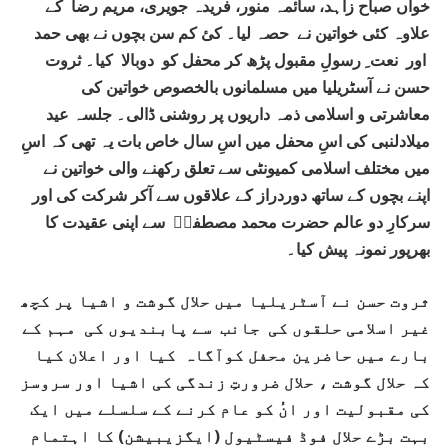
خواں صباح زاہد، سائمہ منور، فریدہ جویری، مریم رضا کے
علاوہ کئی خواتین نے حصہ لیا۔ کئ کم سن بچوں نے بھی حمد
اور نعت ِ رسولِ مقبول پڑھ کر محفل کو دوبالا کیا۔ ثروت
حسن نے آسٹریلیا میں مسلمانوں بالخصوص خواتین کی
معاشرتی و اسلامی ذمہ داریوں پر روشنی ڈالی۔ جلسہ عید
میلادلنبی کی اسِ محفل میں اسِ سال خاص بات یہ تھی کہ اسِ
میں مختلف اسلامی کمیونٹی سے تعلق رکھنے والی خواتین نے
اپنے بچوں کے ساتھ دوردراز کے علاقوں سے آکر شرکت کی اور
سرکارِ دو عالم حضرت محمد مصطفیؐ سے اپنی عقیدت کا
بھرپور نمونہ پیش کیا۔
ثروت حسن نے آسٹریلیا میں حلال گوشت و اشیا پر کچھ
غیر اسلامی حلقوں کی جانب سے پابندیوں کی مہم کے
بارے میں حاضرین محفل کوآگاہ کیا اور اعلان کیا
کہ حلال گوشت ، حلال ضرورتِ زندگی کی اشیا اور سروسز
کی مقبولیت اور انُ کو عام کرنے کے سلسلے میں ایک
بہت بڑے حلال فوڈ فیسٹیول (ایگزیبیشن) کا اہتمام