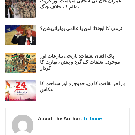
o
A
عمران خان کی انتخابی سیاست اور کرپٹ
نظام کے خلاف جنگ
o
p
k
p
ٹرمپ کا ایجنڈا: امن یا عالمی پولرائزیشن؟
پاک افغان تعلقات: تاریخی تنازعات اور
موجودہ تعلقات کے گرد و پیش ، بھارت کا
کردار
مہاجر ثقافت کا دن: جدوجہد اور شناخت کا
عکاس
About the Author:
Tribune