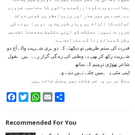
بجائے دوہرے کرداررکھنے والوں کا محاسبہ ضروری
ہے۔جس دیس میں صدر اور وزیراعظم پر قومی دولت
لوٹنے کا الزام ہو وہاں شہریت پہ دوہرا ہونے کی
ضرور ت نہیں۔ مملکت کو اپنی ملکیت سمجھنا تقدیس
وطن کے ساتھ زنا کے مترادف ہے۔
قدرت کی ستم ظریفی تو دیکھئے کہ دوہری شہریت والے آج دو
شہریت رکھ کر بھی بے وطنی کی زندگی گزار رہے ہیں۔ بقول
شاعر تھوڑی ترمیم کے ساتھ
اپنی مٹی پہ ہمیں چلنے نہیں دیتے وہ
سنگ مر مر پہ جو چلتے ہیں پھسل جاتے ہیں
F
T
W
E
S
ac
w
h
m
h
e
itt
at
ai
ar
Recommended For You
b
er
s
l
e