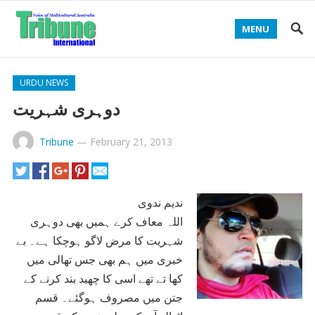
MENU
URDU NEWS
دوہری شہریت
Tribune
—
February 21, 2013
ندیم ندوی
اللہ معاف کرے ہمیں بھی دوہری
شہریت کا مرض لاگو ہوچکا ہے۔ بے
خبری میں ہم بھی جس تھالی میں
کھا تے تھے اسی کا چھید بند کرنے کے
جتن میں مصروف ہوگئے۔ قسم