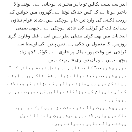
اندر سے پیسے نکالیں تو باہر مخبر ی ہوجاتی ہے۔ لوٹنے والا
باخبر ہو تا ہے کہ کس حد تک لوٹنا ہے۔گھروں میں خواتین کے
زریعے ڈکیتی کی وارداتیں عام ہوچکی ہیں۔شائد عوام نیتاؤں
سے لٹ لٹ کر کرلٹنے کی عادی ہوچکی ہے ۔جبھی ضمنی
انتخابات میں بھی کوئی تبدیلی نظر نہیں آتی ۔ قتل وغارت گری
روزمرہ کا معمول بن چکی ہے۔دس پندرہ کی اوسط سے
کراچی اس وقت پورے ملک پر حاوی ہے۔ کوئٹہ کچھ زیادہ
پیچھے نہیں ۔ وہاں دوہری شہریت نہیں
’’ دوہری شریعت‘‘ کا مسئلہ ہے۔ بقول قیوم بھائی کے
دہری شریعت رکھنے والے زیادہ خطرناک ہیں ۔ اپنے
ہی آنگن میں بم پھاڑنے والوں کے عزائم کو جھٹلانے
کے لیے ایران کی دوڑلگانے والوں کی مصیبت دوہری
ہوچکی ہے۔
دوہری شہریت والے تو محنت مزدوری کرکے وہ پیسہ
ملک میں واپس لاتے ہیں جوشہریتِ واحد کا ڈھول
پیٹنے والے باہر بھجواتے ہیں۔
قیوم بھائی یہ بھی کہتے ہیں کہ دوہری شہریت کے