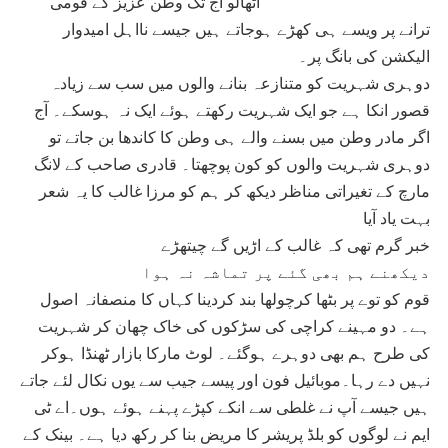
اٹھالو آج تک وطن عزیز کے قومی
ترانے پر ویسے ہی کھڑے ہوجاتے ہیں جیسے نااہل امیدوار
الیکشن کی بانگ پر۔
دوہری شہریت کو متنازعہ بنانے والوں میں سب سے زیادہ
قصور انکا ہے جو ایک شہریت رکھتے ہوئے ایک نہ ہوسکے۔ آج
اگر مادر وطن میں بسنے والے ہی وطن کا کاندھا بن جاتے تو
دوہری شہریت والوں کو کون پوچھتا۔ قادری صاحب کے لانگ
مارچ کے تغیراتی مناظر دیکھ کر ہم کو مرزا غالب کا یہ شعر
بہت یاد آیا
خبر گرم تھی کہ غالب کے اڑیں گے چیتھڑے
دیکھنے ہم بھی گئے پر تماشہ نہ ہوا
قوم کو توے پر بٹھا کرچولھا بند کردینا کہاں کا منصفانہ اصول
ہے۔ دو مہینے کراچی کی سڑکوں کی خاک چھان کر شہریت
کی طرح ہم بھی دوہرے ہوگئے۔ لوٹ مارکا بازار ٹھنڈا ہوکر
نہیں دے رہا۔موبائیل فون اور پیسے جیب سے یوں نکال لئے جاتے
ہیں جیسے آپ نے غلطی سے انکے کپڑے پہنے ہوئے ہوں۔اے ٹی
ایم نے لوگوں کو بلڈ پریشر کا مریض بنا کر رکھ دیا ہے۔ بینک کے