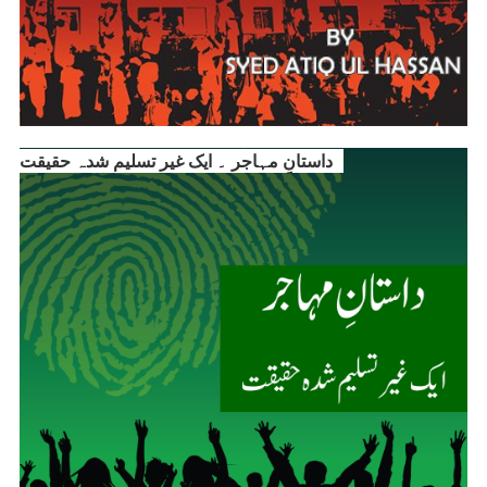
داستانِ مہاجر ۔ ایک غیر تسلیم شدہ حقیقت