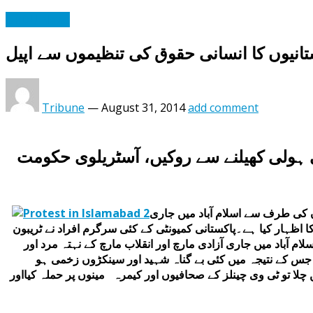
URDU News
کستانیوں کا انسانی حقوق کی تنظیموں سے اپیل
Tribune
—
August 31, 2014
add comment
 ہولی کھیلنے سے روکیں، آسٹریلوی حکومت
روں کی طرف سے اسلام آباد میں جاری
ا اظہار کیا ہے۔پاکستانی کمیونٹی کے کئی سرگرم افراد نے ٹریبون
لام آباد میں جاری آزادی مارچ اور انقلاب مارچ کے نہتہ مرد اور
یا جس کے نتیجہ میں کئی بے گناہ شہید اور سینکڑوں زخمی ہو
لا تو ٹی وی چینلز کے صحافیوں اور کیمرہ مینوں پر حملہ کیااور