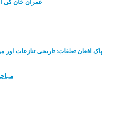
عمران خان کی ان
پاک افغان تعلقات: تاریخی تنازعات اور م
مہاجر