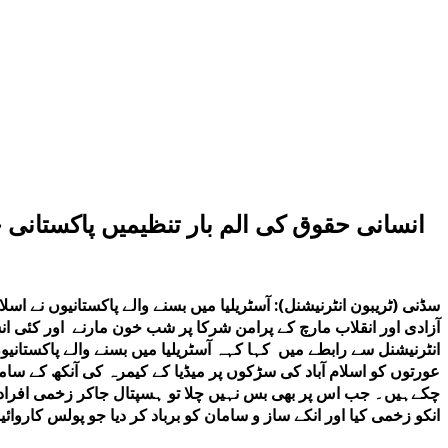
انسانی حقوق کی الم بار تنظیمیں پاکستانی
سڈنی (ٹریبون انٹرنیشنل): آسٹریلیا میں بسنے والے پاکستانیوں نے اس
آزادی اور انقلاب مارچ کے پرامن شرکا پر شب خون مارنے اور کئی ا
انٹرنیشنل سے رابطے میں کہا کہہ آسٹریلیا میں بسنے والے پاکستانیوں 
عورتوں کو اسلام آباد کی سڑکوں پر میڈیا کے کیمرہ کی آنکھ کے س
چکےہیں۔ جب اس پر بھی بس نہیں چلا تو ہسپتال جاکر زخمی افراد کو
انکو زخمی کیا اور انکے ساز و سامان کو برباد کر دیا جو پولس کاروائ