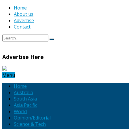
Home
About us
Advertise
Contact
Advertise Here
Menu
Home
Australia
South Asia
Asia Pacific
World
Opinion/Editorial
Science & Tech