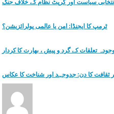
تخابی سیاست اور کرپٹ نظام کے خلاف جنگ
ٹرمپ کا ایجنڈا: امن یا عالمی پولرائزیشن؟
وجودہ تعلقات کے گرد و پیش ، بھارت کا کردار
 ثقافت کا دن: جدوجہد اور شناخت کا عکاس