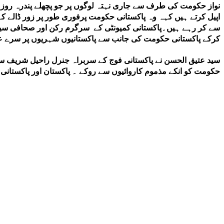
نواز حکومت کی طرف سے جاری نہتہ لوگوں پر جو پچھلے پندرہ روز سےا
اپیل کرتے ہیں کہہ وہ پاکستانی حکومت پرفوری طور پر زور ڈالے کہ 
سے کر رہے ہیں۔پاکستانی کمیونٹی کے سرگرم رکن اور صحافی سید 
کرکے پاکستانی حکومت کی جانب سے پاکستانیوں شہریوں پر سرے عا
سید عتیق الحسن نے پاکستانی فوج کے سربراہ جنرل راحیل شریف سے
حکومت کو انکے مذموم کاروائیوں سے روکے ۔ پاکستان اور پاکستان