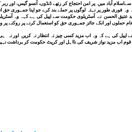
سلام آباد میں پر امن احتجاج کر رتھے ڈنڈوں، آنسو گیس، اور ربر
وہ فوری طور پر نہتہ لوگوں پر حملے بند کرے جو اپنا جمہوری حق اس
عتیق الحسن نے آسٹریلوی حکومت سے اپیل کی ہے کہہ وہ آسٹریلی
م حملوں اور انکے جائز جمہوری حق کو استعمال کرنے پر روکنے پ
 اپیل کی ہے کہ وہ اب مزید کسی چیز نہ انتظار نہ کریں اور نہ 
ی قوم اب مزید نواز شریف کی نااہل اور کرپٹ حکومت کر برداشت نہ