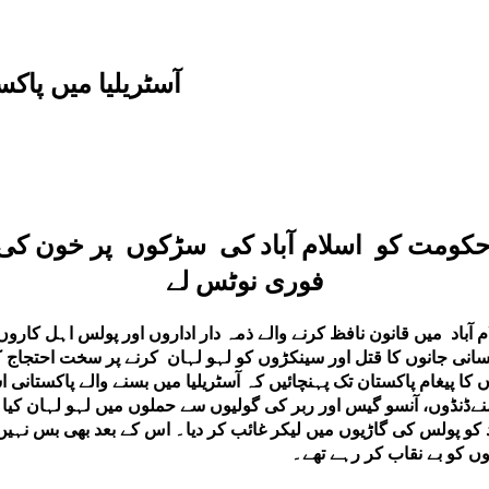
آسٹریلیا میں پا
 حکومت کو اسلام آباد کی سڑکوں پر خون کی
فوری نوٹس لے
لام آباد میں قانون نافظ کرنے والے ذمہ دار اداروں اور پولس اہل کا
نسانی جانوں کا قتل اور سینکڑوں کو لہو لہان کرنے پر سخت احتجاج ک
کا پیغام پاکستان تک پہنچائیں کہ آسٹریلیا میں بسنے والے پاکستانی اس
امنےڈنڈوں، آنسو گیس اور ربر کی گولیوں سے حملوں میں لہو لہان ک
 پولس کی گاڑیوں میں لیکر غائب کر دیا۔ اس کے بعد بھی بس نہیں چ
یوں کو بے نقاب کر رہے تھے۔