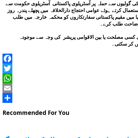
 کی گولیوں سے حملہ پر آسٹریلوی پاکستانی آسٹریلوی حکومت سے
تعمال کرتے ہوئے عوامی احتجاج دارالخلافہ میں پچھلے پندرہ روز
ا میں مقیم پاکستانی سفارتکاروں کو محکمہ خارجہ میں طلب
ر وضاحت طلب کرے۔
ہی کسی مصلحت یا بین الاقوامی پریشر کی وجہ سے موجودہ
یں کر سکتی۔
Facebook
Twitter
WhatsApp
Email
Share
Recommended For You