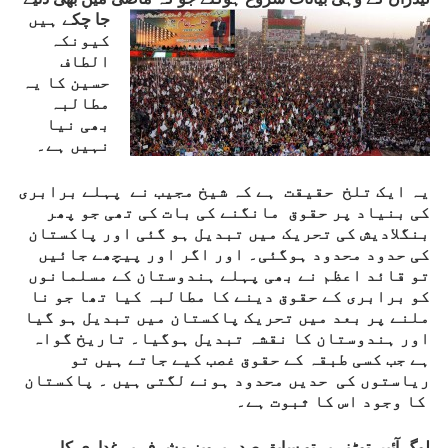
جا چکے
ہیں
کیونکہ
الطاف
حسین کا یہ
مطالبہ
بھی نیا
نہیں ہے۔
یہ ایک تلخ حقیقت ہے کہ شیخ مجیب نے پہلے برابری
کی بنیاد پر حقوق مانگنے کی بات کی تھی جو پھر
بنگلادیش کی تحریک میں تبدیل ہو گئی اور پاکستان
کی حدود محدود ہوگئی۔ اور اگر اور پیچھے جائیں
تو قائد اعظم نے بھی پہلے ہندوستان کے مسلمانوں
کو برابری کے حقوق دینے کا مطالبہ کیا تھا جو نا
ملنے پر بعد میں تحریک پاکستان میں تبدیل ہو گیا
اور ہندوستان کا نقشہ تبدیل ہوگیا۔ تاریخ گواہ
ہے جب کسی طبقہ کے حقوق غصب کیے جاتے ہیں تو
ریاستوں کی حدیں محدود ہونے لگتی ہیں ۔ پاکستان
کا وجود اس کا ثبوت ہے۔
لوگ آئیں توڑنے پر تو سابق صدر پرویز مشرف پر غداری کا