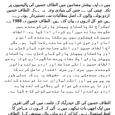
میں نے اپنے بیشتر مضامین میں الطاف حسین کی پالیسیوں پر
نکتہ چینی کی ہے جس کی بنیادی وجہ یہ ہےکہ الطاف حسین
اردو بولنے والوں کے اصل مطالبات سے دستبردار ہوتے رہے
ہیں جو کل انہوں نے بیان کئے ہیں۔الطاف حسین نے 1988 سے
لیکرآج تک پاکستان پیپلز پارٹی کو سندھ میں
حکومت بنانے میں اہم کردار ادا کیا ہے۔ الطاف
حسین کے فیصلوں میں ہو سکتا ہے سندھ کے امن و
امان اور خون خرابے کو سامنے رکھا گیا ہو۔ مگر
آج الطاف حسین اور انکی جماعت خود کہاں کھڑی ہے
اور پاکستان پیپلز پارٹی کہاں کھڑی ہے۔ پاکستان
پیپلز پارٹی ایک مفاد پرست جاگیرداری ٹولہ ہے جو
الطاف حسین ، انکی جماعت اور اردو بولنے والوں
کوسندھ میں صرف اور صرف اقتدار حاصل کرنے کا
ذریعہ سمجھتی ہے۔ ورنہ حقیقت یہ ہے کہ عملی طور
پر پی پی پی اور انکے لیڈران نے نا تو سندھ کے لئے
اور نا ہی سندھ کی عوام کی بھلائی کے لئے چاہے
اردو بولنے والے ہوں یا سندھی کوئی کا م کیا ہے۔
الطاف حسین کی کل حیدرآباد کے جلسے میں کی گئی تقریر
میں ایک اچھی بات دیکھنے میں یہ آئی کہ انہوں نے مہاجر کا
لفظ استعمال نہیں کیا اور اردو بولنے والے سندھی کہا۔الطاف