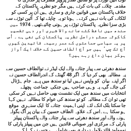
مقدمہ چلانے کی بات کرتے ہیں مگر جو نظریہ پاکستان کے
خلاف پاکستان میں قوانین جاری و ساری ہیں اُن پر کسی کو
لٹکانے کی بات نہیں کرتے۔ ہونا تو یہ چایئے تھا کہ آئین توڑنے سے
بڑی سزا نظریہ پاکستان توڑنے پر ہونی چائیےتھی۔ 1974 میں
سندھ میں نافظ کئے جانے والا شہری اور دہی تقسیم
کاکوٹہ سسٹم دراصل نظریہ پاکستان کی نفی ہے ۔ اُس
پر یہ سیاسی جماعتوں کے عمر رسیدہ قائیدین کیوں
آج تک چپ ُ ہیں جو آج الطاف حسین کے خلاف ایک آواز
ہوکر بیان داغ رہے ہیں؟
سندھ دھرتی سے پیار جتانے والے ایک لیڈر نے توالطاف حسین سے
یہ مطالبہ بھی کر دیا کہ اگر 48 گھنٹے کے اندرالطاف حسین نے
اگر اپنے بیان کو واپس نہیں لیا تو سندھ میں پہیہ جام ہڑتال
کی جائے گی، یہ وہی صاحب ہیں جنکی جماعت پچھلے
انتخابات میں سندھ میں ایک نشست بھی حاصل نہیں کر سکی
تھی تو ان کے مطالبہ کو تو سندھ کی عوام کا مطالبہ نہیں کہا
جا سکتا بلک انکے لئے اپنی اہمیت جتانے کا ایک سنہری موقع
ہو سکتا ہے۔اس کے علاوہ الطاف حسین کے بیان پر آگ بگولہ
ہونے والے اور سندھ دھرتی سے پیار جتانے والے پاکستان پیپلز
پارٹی کے مرکزی اور صوبائی قائدین ہیں جن میں پیپلز پارٹی کا
نومولود قائد بلاول زرداری بھی شامل ہے جس نے کہا کہ