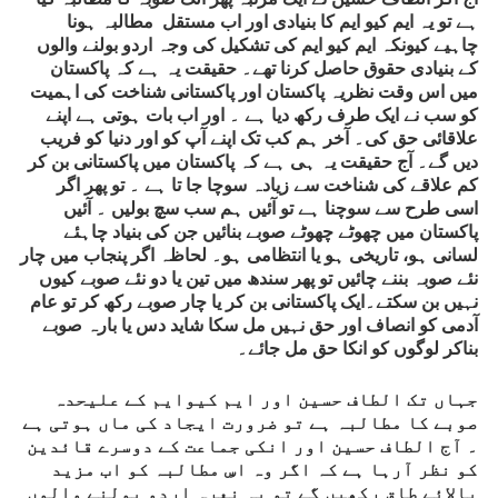
ہے تو یہ ایم کیو ایم کا بنیادی اور اب مستقل مطالبہ ہونا
چاہیے کیونکہ ایم کیو ایم کی تشکیل کی وجہ اردو بولنے والوں
کے بنیادی حقوق حاصل کرنا تھے۔ حقیقت یہ ہے کہ پاکستان
میں اس وقت نظریہ پاکستان اور پاکستانی شناخت کی اہمیت
کو سب نے ایک طرف رکھ دیا ہے ۔ اور اب بات ہوتی ہے اپنے
علاقائی حق کی۔ آخر ہم کب تک اپنے آپ کو اور دنیا کو فریب
دیں گے۔ آج حقیقت یہ ہی ہے کہ پاکستان میں پاکستانی بن کر
کم علاقے کی شناخت سے زیادہ سوچا جا تا ہے ۔ تو پھر اگر
اسی طرح سے سوچنا ہے تو آئیں ہم سب سچ بولیں ۔ آئیں
پاکستان میں چھوٹے چھوٹے صوبے بنائیں جن کی بنیاد چاہئے
لسانی ہو، تاریخی ہو یا انتظامی ہو۔ لحاظہ اگر پنجاب میں چار
نئے صوبہ بننے چائیں تو پھر سندھ میں تین یا دو نئے صوبے کیوں
نہیں بن سکتے۔ایک پاکستانی بن کر یا چار صوبے رکھ کر تو عام
آدمی کو انصاف اور حق نہیں مل سکا شاید دس یا بارہ صوبے
بناکر لوگوں کو انکا حق مل جائے۔
جہاں تک الطاف حسین اور ایم کیوایم کے علیحدہ
صوبے کا مطالبہ ہے تو ضرورت ایجاد کی ماں ہوتی ہے
۔ آج الطاف حسین اور انکی جماعت کے دوسرے قائدین
کو نظر آرہا ہے کہ اگر وہ اسِ مطالبہ کو اب مزید
بالائے طاق رکھیں گے تو یہ نعرہ اردو بولنے والوں