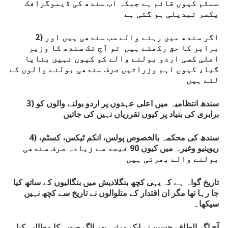
سسٹم کیوں قائم ہے جبکہ اب سندھ کی ڈیموگرافک
یکسر تبدیلی ہو گئی ہے
2) اگر سندھ میں رہنے والے سب سندھی ہیں اور
برابر کا حق رکھتے ہیں تو آج تک سندھ کا وزیر
اعلی کسی اردو بولنے والے کو کیوں نہیں بنایا
گیا، کیوں اہم وزراتیں صرف سندھی بولنے والوں کے
لئے ہیں
3) سندھ انتظامیہ میں اعلی عہدوں پر اردو بولنے والوں کو
برابری کی بنیاد پر کیوں تقرریاں نہیں کی جاتیں
4) سندھ کی محکمہ بالخصوص پولس، انکم ٹیکس، کسٹم،
ریوینیو وغیرہ میں کیوں 90 فیصد سے زیادہ صرف سندھی
بولنے والے بھرتی ہیں
تاریخ گواہ ہے کہ یہی کچھ بنگلادیش میں بنگالیوں کے ساتھ کیا
جا رہا تھا مگر ان اقتدار کے متلوالوں نے تاریخ سے کچھ نہیں
سیکھا۔
آج اگر الطاف حسین نے ایک مرتبہ پھر الگ صوبہ کا مطالبہ کیا