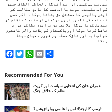
میں سے ہی کہیں اور سے آئے گا ۔ لحاظہ الطاف حسین
کو اب علیحدہ صوبے یا اسِ قسم کا جامع مطالبہ کو
اپنی پالیسی کا مستقل جز بنانا ہوگا ۔ اگر کسی
نے سندھ کی تقسیم نہیں دیکھنی تو سندھ کے نظام کو
تبدیل کرنا ہوگا بلا تفریق برابری نظاکو فوری
نافظ کرنا ہوگا اورپاکستان کو چلانے والی طاقتوں
کو اسِ اہم اور نازک مسلہ پر فوری دھیان دینا
ہوگا۔
F
T
W
E
S
ac
w
h
m
h
e
itt
at
ai
ar
Recommended For You
b
er
s
l
e
o
A
عمران خان کی انتخابی سیاست اور کرپٹ
نظام کے خلاف جنگ
o
p
k
p
ٹرمپ کا ایجنڈا: امن یا عالمی پولرائزیشن؟