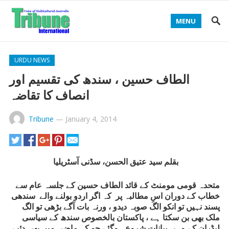
MENU
URDU NEWS
الطاف حسین ، سندھ کی تقسیم اور
انصاف کا تقاضہ
Tribune
—
January 4, 2014
بقلم سید عتیق الحسن، سڈنی آسٹریلیا
متحدہ قومی مومنٹ کے قائد الطاف حسین کے جلسہ عام سے
خطاب کے دوران اسِ مطالبہ پر کہ اگر اردو بولنے والے سندھی
پسند نہیں تو انکو الگ صوبہ دیدو ، ورنہ بات آگے بڑھی تو الگ
ملک بھی بن سکتا ہے ، پاکستان بالخصوص سندھ کے سیاسی
لیڈران کے وہی بیانات شروع ہوگئے جو کہ ماضی میں بھی دئیے