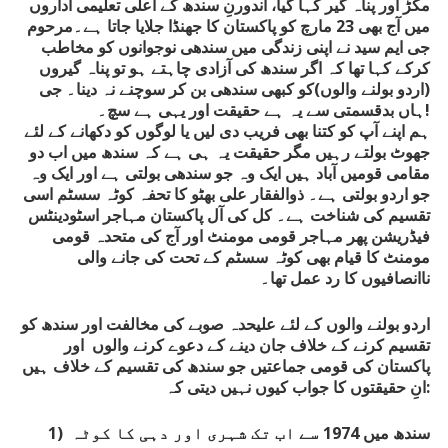
مکڑ اور پناہ گیر کہا گیا، اندورنِ سندھ کے اعلی تعلیمی اداروں
میں آج بھی 23 مارچ کو پاکستان کا جھنڈا جلایا جاتا ہے۔مرحوم
جی ایم سید نے اپنی زندگی میں سندھی نوجوانوں کو مخاطب
کرکے کہا تھا کہ اگر سندھ کی آزادی چاہتے ہو تو پناہ گیروں
(اردو بولنے والوں)کو کبھی سندھی بن کر سوچنے نہ دینا۔ جی
!
ہاں بدقسمتی سے یہ ہے حقیقت اور یہی ہے سچ۔
ہم اپنے آپ کو کتنا بھی فریب دی لیں یا لوگوں کو دکھانے کے لئے
جھوٹ بولتے رہیں مگر حقیقت یہ ہی ہے کہ سندھ میں اب دو
مقامی قومیں آباد ہیں ایک وہ جو سندھی بولتی ہے اور ایک وہ
جو اردو بولتی ہے۔ ذوالفقار علی بھٹو کا تحفہ کوٹہ سسٹم اسی
تقسیم کی شناخت ہے۔ کل کی آل پاکستان مہاجر اسٹودینٹس
فیڈریشن پھر مہاجر قومی مومنٹ اور آج کی متحدہ قومی
مومنٹ کا قیام بھی کوٹہ سسٹم کے تحت کی جانے والی
ناانصافیوں کا رد عمل تھا۔
اردو بولنے والوں کے لئے علیحدہ صوبے کی مخالفت اور سندھ کو
تقسیم کرنے کے خلاف جان دینے کے دعوے کرنے والوں اور
پاکستان کی قومی جماعتیں جو سندھ کی تقسیم کے خلاف ہیں
انِ حقیقتوں کا جواب کیوں نہیں دیتی کہ:
1) سندھ میں 1974 سے اب تک شہری اور دہی کا کوٹہ