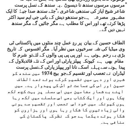
ْمرسوں مرسوں سندھ نا دیسوںْ ۔یہ سندھ کے نسل پرست
شاعر شیخ ایاز کی سندھی شاعری ، ْجئے سندھ صدا جیےٗ کا ایک
مشہور مصرعہ ہےجو سندھو دیش کے بانی جی ایم سید اکثر
پڑھا کرتے تھے اور اس کا مطلب ہے مگر جائیں گے مگر سندھ
نہیں دیں گے۔
الطاف حسین کے بیان پر ردِ عمل چند منٹوں میں پاکستانی ٹی
وی میڈیا کی شہ سرخیوں میں نظر آیا۔ مگر افسوس کہ تاریخ
بڑی بے رحم ہوتی ہے اور پی پی پی والوں کے لئےتو شرم کا
مقام بھی ہے کیونکہ پیپلز پارٹی اور اس کے نئے قائدبلاول کے
پیدا ہونے سے پہلے اسکے نانا اور پیپلز پارٹی کےنسل پرست
لیڈران نے تعصب اور تقسیم کےجو بیج 1974 میں سندھ کو
شہری اور دہی میں تقسیم کرکے بوئے تھے الطاف
حسین اور اس کی جماعت تو اسُ کی پیدوار ہے۔ میں
اپنے بے شمار مضامین میں اسِ مسلہ پر بہت کچھ لکھ
چکا ہوں اور ایک کتاب بھی اسِ سلسلے میں لکھ رہا
ہوں کیونکہ میں خود اسِ تعصب اور تقسیم سے ہونی
والی زیادتیوں کا شکار رہا ہوں اور ہزاروں کو
شکار ہوتے دیکھا ہے جو کہ نظرکہ پاکستان کی
منافی ہے۔