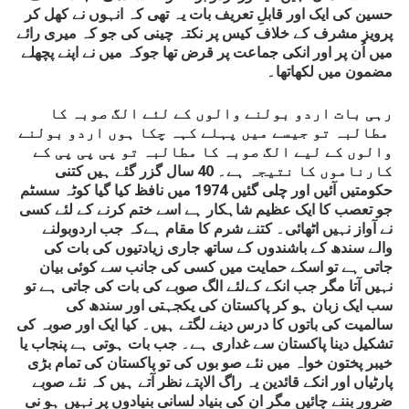
حسین کی ایک اور قابلِ تعریف بات یہ تھی کہ انہوں نے کھل کر
پرویز مشرف کے خلاف کیس پر نکتہ چینی کی جو کہ میری رائے
میں اُن پر اور انکی جماعت پر قرض تھا جوکہ میں نے اپنے پچھلے
مضمون میں لکھاتھا۔
رہی بات اردو بولنے والوں کے لئے الگ صوبہ کا
مطالبہ تو جیسے میں پہلے کہہ چکا ہوں اردو بولنے
والوں کے لیے الگ صوبہ کا مطالبہ تو پی پی پی کے
کارناموں کا نتیجہ ہے۔ 40 سال گزر گئے ہیں کتنی
حکومتیں آئیں اور چلی گئیں 1974 میں نافظ کیا گیا کوٹہ سسٹم
جو تعصب کا ایک عظیم شاہکار ہے اسے ختم کرنے کے لئے کسی
نے آواز نہیں اٹھائی۔ کتنے شرم کا مقام ہےکہ جب اردوبولنے
والے سندھ کے باشندوں کے ساتھ جاری زیادتیوں کی بات کی
جاتی ہے تو اسکے حمایت میں کسی کی جانب سے کوئی بیان
نہیں آتا مگر جب انکے کےلئے الگ صوبے کی بات کی جاتی ہے تو
سب ایک زبان ہو کر پاکستان کی یکجہتی اور سندھ کی
سالمیت کی باتوں کا درس دینے لگتے ہیں۔ کیا ایک اور صوبہ کی
تشکیل دینا پاکستان سے غداری ہے۔
جب بات ہوتی ہے پنجاب یا
خیبر پختون خواہ میں نئے صو بوں کی تو پاکستان کی تمام بڑی
پارٹیاں اور انکے قائدین یہ راگ الاپتے نظر آتے ہیں کہ نئے صوبے
ضرور بننے چائیں مگر ان کی بنیاد لسانی بنیادوں پر نہیں ہو نی