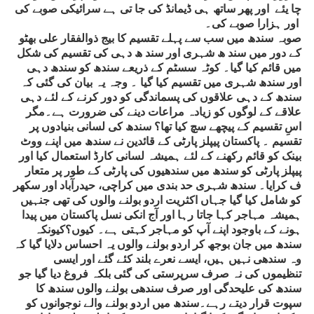
چا یئے اور پھر ساتھ ہی ڈیمانڈ کی جا تی ہے سرائیکی صوبے کی
اور ہزارا صوبے کی۔
صوبہ سندھ میں سب سے پہلے تقسیم کا بیج ذوالفقار علی بھٹو
کے دور میں سند ھ شہری اور سند ھ دہی کی تقسیم کی شکل
میں قائم کیا گیا۔ کوٹہ سسٹم کے ذریعے سندھ کو سندھ دہی
اور سندھ شہری میں تقسیم کیا گیا ۔ وجہ یہ بیان کی گئی کہ
سندھ کے دہی علاقوں کی پسماندگی کو دور کرنے کے لئے دہی
علاقے کے لوگوں کو زیادہ مراعات دینے کی ضرورت ہے۔مگر
اسِ تقسیم کے پیچھے سچ کیا تھا؟ سندھ کی لسانی بنیادوں پر
تقسیم ۔ پاکستان پیپلز پارٹی کے قائدین نے سندھ میں اپنے ووٹ
بینک کو قائم رکھنے کے لئے ہمیشہ لسانی کارڈ استعمال کیا اور
پیپلز پارٹی کو سندھ میں سندھیوں کی پارٹی کے طور پر متعار
ف کرایا۔ سندھ شہری حد بندی میں کراچی، حیدرآباد اور سکھر
کو شامل کیا گیا جہاں اکثریت اردو بولنے والوں کی تھی جنہیں
ہمیشہ مہاجر کہا جاتا رہا اور آج انکی نسل پاکستان میں پیدا
ہونے کے باوجود اپنے آپ کو مہاجر کہتی ہے۔ کیوں؟کیونکہ
سندھ میں جان بوجھ کر اردو بولنے والوں یہ احساس دلایا گیا کہ
وہ سندھی نہیں ہیں، ایسے نعرے بلند کئے گئے اور ایسی
تنظیموں کی نہ صرف سرپرستی کی گئی بلکہ فروغ دیا گیا جو
سندھ کی علیحدگی اور صرف سندھی بولنے والوں سندھ کا
سپوت قرار دیتے رہے۔سندھ میں اردو بولنے والے نوجوانوں کو